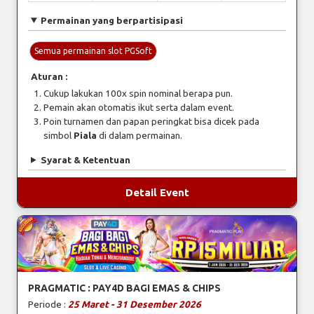
Permainan yang berpartisipasi
Semua permainan slot PGSoft
Aturan :
Cukup lakukan 100x spin nominal berapa pun.
Pemain akan otomatis ikut serta dalam event.
Poin turnamen dan papan peringkat bisa dicek pada
simbol
Piala
di dalam permainan.
Syarat & Ketentuan
Detail Event
PRAGMATIC : PAY4D BAGI EMAS & CHIPS
Periode :
25 Maret - 31 Desember 2026