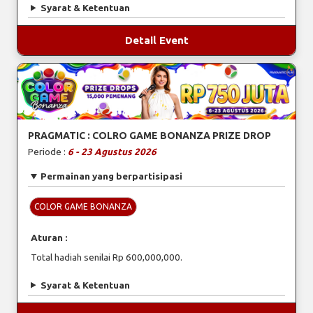
Syarat & Ketentuan
Detail Event
PRAGMATIC : COLRO GAME BONANZA PRIZE DROP
Periode :
6 - 23 Agustus 2026
Permainan yang berpartisipasi
COLOR GAME BONANZA
Aturan :
Total hadiah senilai Rp 600,000,000.
Syarat & Ketentuan