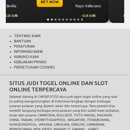
BET NOW
 Vallecano
Alaves
Getafe
0.25
0.95
0.00
0.62
0.00
-0.72
TENTANG KAMI
BANTUAN
PERATURAN
INFORMASI BANK
HUBUNGI KAMI
KEBIJAKAN PRIVASI
PERSETUJUAN COOKIES
SITUS JUDI TOGEL ONLINE DAN SLOT
ONLINE TERPERCAYA
Selamat datang di CAPSATOTO2 situs judi
agen togel
online yang saat
ini paling menguntungkan di Indonesia lengkap dengan berbagai
pasaran-pasaran yang dijamin aman dan terpercaya. Para pemain bisa
memilih langsung berbagai jenis pasaran yang kini sudah kami sediakan,
mulai dari pasaran CAMBODIA, BULLSEYE, TOTO MACAU, MAGNUM,
CHINA, TAIWAN, SYDNEYTODAYPOOL, SINGAPORE, 7STAR/BOKMA,
HONGKONGPOOL, VIRGINIA, CAROLINA, OREGON, CARIBBEAN,
PENNSYLVANIA, NEW JERSEY, NASHVILLE, DANANG, JUAREZ,