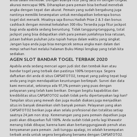
akurasi mencapai 98%. Diharapkan para pemain bisa berhasil menebak
angka dengan tepat dan akurat. Pemain yang sudah bergabung juga
nantinya memiliki kesempatan untuk mendapatkan beberapa bonus
togel slot menarik. Misalnya saja Bonus Hadiah Prize 2 & 3 dan bonus
cashback dengan minimal kekalahan 300 ribu Tersedia juga fitur jackpot
bagi anda apabila sedang beruntung. Tidak tanggung-tanggung, total
jackpot yang bisa didapatkan oleh para pemain jumlahnya bisa ratusan,
jutaan bahkan puluhan juta rupiah hanya dalam waktu yang singkat.
Jangan lupa anda juga bisa mengecek semua angka main dalam
dari
mimpi sehari-hari melalui halaman Buku Mimpi lengkap yang telah kita
sediakan.
AGEN SLOT BANDAR TOGEL TERBAIK 2020
Apabila anda sedang mencari agen judi slot dan tembak ikan atau
bandar togel yang terbaik dan pastinya 100% terpercaya. Segera
daftarkan diri anda di situs CAPSATOTO2, tempat yang paling tepat bagi
anda yang ingin mendapaktan keuntungan berlimpah. Survei dan data
kami mencatat, sekiranya ada 97,3% pemain yang puas dengan
pelayanan yang telah kami berikan. Dengan begitu kapabilitas dan
kredibilitas situs CAPSATOTO2 sudah tidak perlu dipertanyakan lagi kan?
Tampilan situs yang mewah dan juga mudah diakses juga menjadikan
situs ini banyak dimainkan oleh banyak pemain. Pelayanan yang akan
CAPSATOTO2 berikan juga akan selalu profesional dan totalitas setiap
saatnya 24 jam non stop. Kemenangan yang para pemain dapatkan juga
pasti akan dibayarkan full 100%. Anda sudah tidak perlu lagi khawatir
menang tidak dibayar, karena kami akan bertanggungjawab penuh atas
kenyamanan para pemain. Jadi tunggu apalagi, ini adalah kesempatan
terbaik anda untuk segera bergabung bersama dengan CAPSATOTO2.