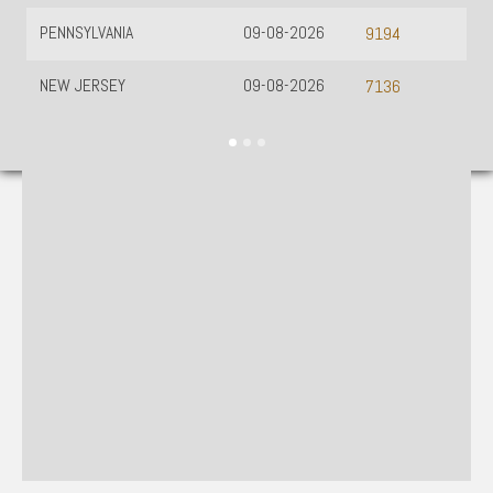
PENNSYLVANIA
09-08-2026
SI
9194
NEW JERSEY
09-08-2026
M
7136