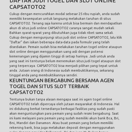
DAFTAR JUDI TOGEL DAN SLOT ONLINE
CAPSATOTO2
Cukup dengan mencurahkan modal sebesar 25 ribu rupiah, anda sudah
memiliki kesempatan untuk langsung melakukan taruhan di situs
CAPSATOTO2. Tenang saja karena untuk bisa bermain dan mendapatkan
akun di situs judi online CAPSATOTO2 caranya sangat mudah sekali.
Bahkan syarat-syarat yang dibutuhkan juga tidak ribet sama sekali.
Cukup dengan mengunjungi situs
judi slot online
CAPSATOTO2, lalu klik
"Daftar" dan isikan beberapa data-data pada formulir yang telah
disediakan. Pemain sudah bisa melakukan taruhan togel online ataupun
slot online dengan menggunakan uang asli dengan potensi
kemenangan yang dijamin tinggi di setiap harinya. Jadi untuk anda
yang saat ini tentunya belum menemukan situs judi togel ataupun slot
yang terpercaya. CAPSATOTO2 bisa menjadi pilihan yang tepat untuk
anda. Jutaan orang di Indonesia sudah membuktikannya, sekarang
tinggal anda yang membuktikannya sendiri.
KEUNTUNGAN BERGABUNG BERSAMA AGEN
TOGEL DAN SITUS SLOT TERBAIK
CAPSATOTO2
Tentunya bukan tanpa alasan mengapa saat ini
agen togel online
CAPSATOTO2 telah dipercaya oleh jutaan masyarakat di Indonesia. Hal
ini didukung berkat tersedianya berbagai fasilitas yang sudah pasti
akan menguntungkan para pemain yang sudah resmi bergabung. Saat
ini kami melayani para pemain yang sudah memiliki akun bank Bca, Bri,
Bni, Mandiri dan Danamon. Atau buat pemain yang belum memiliki
rekening bank, bisa juga melakukan deposit dengan menggunakan