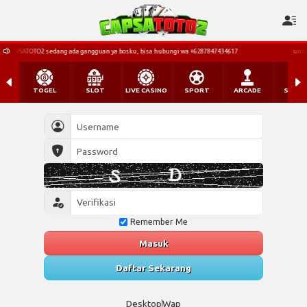
PSATOTO2 sedang ada gangguan ya bosku, bisa hubungi wa +6287847434617
untuk saat
TOGEL
SLOT
LIVE CASINO
SPORT
ARCADE
SABU
Remember Me
Masuk
Daftar Sekarang
Desktop
Wap