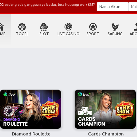
ang ada gangguan ya bosku, bisa hubungi wa +6287847434617
untuk s
ME
TOGEL
SLOT
LIVE CASINO
SPORT
SABUNG
ARC
Diamond Roulette
Cards Champion