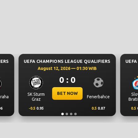
TAIWAN
TOTO MACAU
HONGKONG POOL
HONGKONG LOTTO
TO
34
4587
3064
3634
1083
1
26
6/8/2026
6/8/2026
6/8/2026
6/8/2026
6
IERS
E-FOOTBALL F24 ELITE CLUB FRIENDLY
E-
August 7, 2026 — 17:30 WIB
1 : 2
BET NOW
e-
Saint-
e-Sevilla
Manchester
oise
e-G
City
1.00
0.00
-0.70
0.00
0.46
0.0