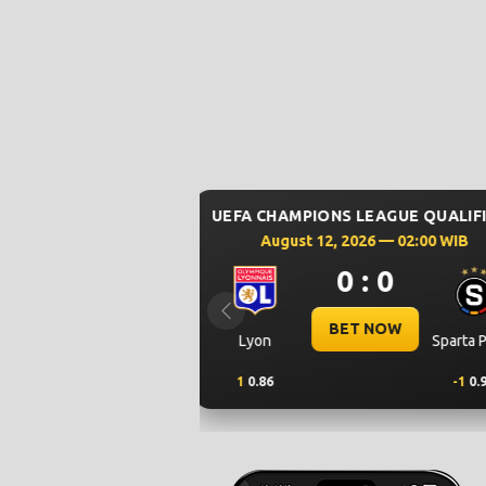
TOTO MACAU
7STAR
5843
89
6/8/2026
4/8/20
UEFA CHAMPIONS LEAGUE QUALIF
August 11, 2026 — 22:59 WIB
0 : 0
Previous
BET NOW
Union 
Bodo Glimt
Gill
0.75
0.82
-0.75