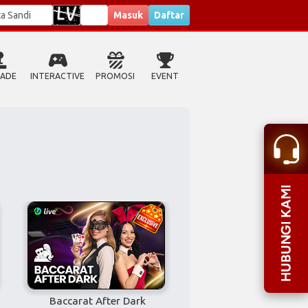
aat ini WA utama CAPSATOTO2 sedang ada gangguan ya bosku, bisa hubungi wa +6
Masuk
Daftar
ADE
INTERACTIVE
PROMOSI
EVENT
Baccarat After Dark