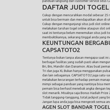
panduan langsung dari customer service situs
DAFTAR JUDI TOGEL
Cukup dengan mencurahkan modal sebesar 25 ri
untuk bisa bermain dan mendapatkan akun di sit
Cukup dengan mengunjungi situs
judi slot online
melakukan taruhan togel online ataupun slot on
saat ini tentunya belum menemukan situs judi t
membuktikannya, sekarang tinggal anda yang m
KEUNTUNGAN BERGABUN
CAPSATOTO2
Tentunya bukan tanpa alasan mengapa saat ini
berbagai fasilitas yang sudah pasti akan mengu
Bri, Bni, Mandiri dan Danamon. Atau buat pema
Tri dan juga XL Bukan hanya menggunakan pulsa 
dan lain sebagainya. CAPSATOTO2 juga satu-satu
melakukan kecurangan terhadap pemain manapun
mimpi sebagai panduan yang nantinya bisa mem
pemain bisa berhasil menebak angka dengan te
slot menarik. Misalnya saja Bonus Hadiah Prize
Tidak tanggung-tanggung, total jackpot yang bi
Jangan lupa anda juga bisa mengecek semua a
AGEN SLOT BANDAR TOGEL