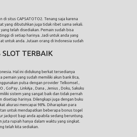
an di situs CAPSATOTO2. Tenang saja karena
 yang dibutuhkan juga tidak ribet sama sekali.
 yang telah disediakan. Pemain sudah bisa
nggi di setiap harinya. Jadi untuk anda yang
at untuk anda. Jutaan orang di Indonesia sudah
SLOT TERBAIK
esia. Hal ini didukung berkat tersedianya
ra pemain yang sudah memiliki akun bank Bca,
enggunakan pulsa dengan provider Telkomsel ,
 GoPay , LinkAja , Dana , Jenius , Doku, Sakuku
iliki sistem yang sangat baik dan tidak pernah
isetiap harinya. Dilengkapi juga dengan buku
kat akurasi mencapai 98%. Diharapkan para
patan untuk mendapatkan beberapa bonus togel
tur jackpot bagi anda apabila sedang beruntung.
n juta rupiah hanya dalam waktu yang singkat.
g telah kita sediakan.