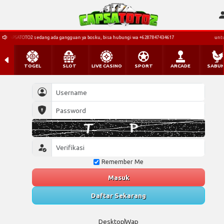
APSATOTO2 sedang ada gangguan ya bosku, bisa hubungi wa +6287847434617
untuk sa
TOGEL
SLOT
LIVE CASINO
SPORT
ARCADE
SABU
Remember Me
Masuk
Daftar Sekarang
Desktop
Wap