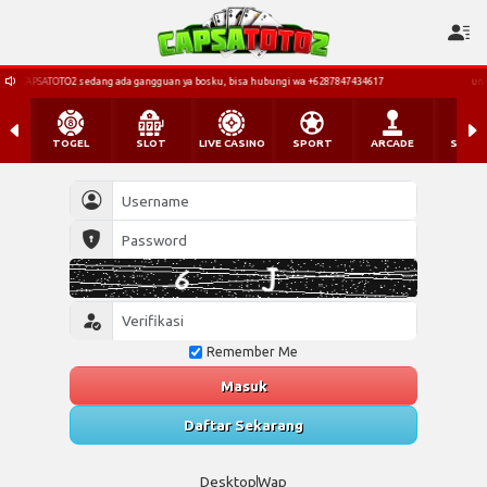
SATOTO2 sedang ada gangguan ya bosku, bisa hubungi wa +6287847434617
untuk saat 
TOGEL
SLOT
LIVE CASINO
SPORT
ARCADE
SABU
Remember Me
Masuk
Daftar Sekarang
Desktop
Wap