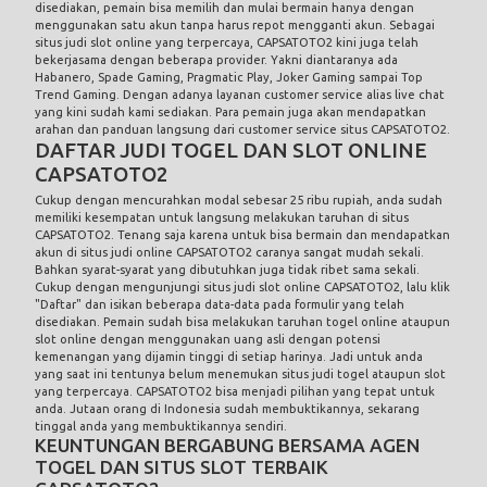
disediakan, pemain bisa memilih dan mulai bermain hanya dengan
menggunakan satu akun tanpa harus repot mengganti akun. Sebagai
situs judi slot online yang terpercaya, CAPSATOTO2 kini juga telah
bekerjasama dengan beberapa provider. Yakni diantaranya ada
Habanero, Spade Gaming, Pragmatic Play, Joker Gaming sampai Top
Trend Gaming. Dengan adanya layanan customer service alias live chat
yang kini sudah kami sediakan. Para pemain juga akan mendapatkan
arahan dan panduan langsung dari customer service situs CAPSATOTO2.
DAFTAR JUDI TOGEL DAN SLOT ONLINE
CAPSATOTO2
Cukup dengan mencurahkan modal sebesar 25 ribu rupiah, anda sudah
memiliki kesempatan untuk langsung melakukan taruhan di situs
CAPSATOTO2. Tenang saja karena untuk bisa bermain dan mendapatkan
akun di situs judi online CAPSATOTO2 caranya sangat mudah sekali.
Bahkan syarat-syarat yang dibutuhkan juga tidak ribet sama sekali.
Cukup dengan mengunjungi situs
judi slot online
CAPSATOTO2, lalu klik
"Daftar" dan isikan beberapa data-data pada formulir yang telah
disediakan. Pemain sudah bisa melakukan taruhan togel online ataupun
slot online dengan menggunakan uang asli dengan potensi
kemenangan yang dijamin tinggi di setiap harinya. Jadi untuk anda
yang saat ini tentunya belum menemukan situs judi togel ataupun slot
yang terpercaya. CAPSATOTO2 bisa menjadi pilihan yang tepat untuk
anda. Jutaan orang di Indonesia sudah membuktikannya, sekarang
tinggal anda yang membuktikannya sendiri.
KEUNTUNGAN BERGABUNG BERSAMA AGEN
TOGEL DAN SITUS SLOT TERBAIK