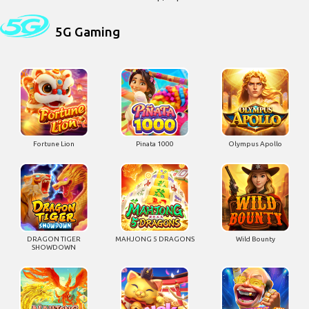
5G Gaming
Fortune Lion
Pinata 1000
Olympus Apollo
DRAGON TIGER
MAHJONG 5 DRAGONS
Wild Bounty
SHOWDOWN