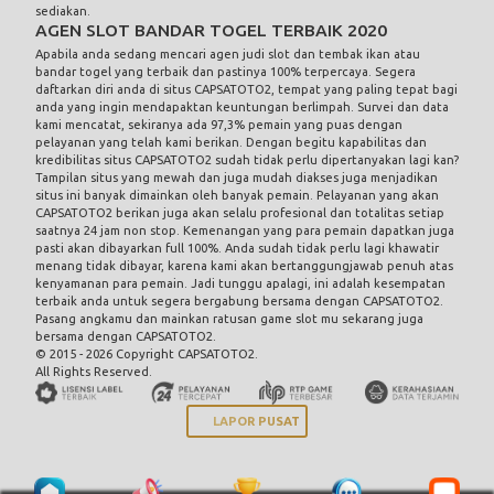
sediakan.
AGEN SLOT BANDAR TOGEL TERBAIK 2020
Apabila anda sedang mencari agen judi slot dan tembak ikan atau
bandar togel yang terbaik dan pastinya 100% terpercaya. Segera
daftarkan diri anda di situs CAPSATOTO2, tempat yang paling tepat bagi
anda yang ingin mendapaktan keuntungan berlimpah. Survei dan data
kami mencatat, sekiranya ada 97,3% pemain yang puas dengan
pelayanan yang telah kami berikan. Dengan begitu kapabilitas dan
kredibilitas situs CAPSATOTO2 sudah tidak perlu dipertanyakan lagi kan?
Tampilan situs yang mewah dan juga mudah diakses juga menjadikan
situs ini banyak dimainkan oleh banyak pemain. Pelayanan yang akan
CAPSATOTO2 berikan juga akan selalu profesional dan totalitas setiap
saatnya 24 jam non stop. Kemenangan yang para pemain dapatkan juga
pasti akan dibayarkan full 100%. Anda sudah tidak perlu lagi khawatir
menang tidak dibayar, karena kami akan bertanggungjawab penuh atas
kenyamanan para pemain. Jadi tunggu apalagi, ini adalah kesempatan
terbaik anda untuk segera bergabung bersama dengan CAPSATOTO2.
Pasang angkamu dan mainkan ratusan game slot mu sekarang juga
bersama dengan CAPSATOTO2.
© 2015 - 2026 Copyright CAPSATOTO2.
All Rights Reserved.
LAPOR PUSAT