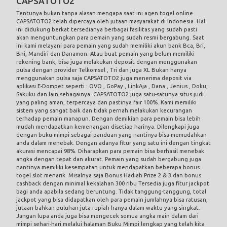
CAPSATOTO2
Tentunya bukan tanpa alasan mengapa saat ini
agen togel online
CAPSATOTO2 telah dipercaya oleh jutaan masyarakat di Indonesia. Hal
ini didukung berkat tersedianya berbagai fasilitas yang sudah pasti
akan menguntungkan para pemain yang sudah resmi bergabung. Saat
ini kami melayani para pemain yang sudah memiliki akun bank Bca, Bri,
Bni, Mandiri dan Danamon. Atau buat pemain yang belum memiliki
rekening bank, bisa juga melakukan deposit dengan menggunakan
pulsa dengan provider Telkomsel , Tri dan juga XL Bukan hanya
menggunakan pulsa saja CAPSATOTO2 juga menerima deposit via
aplikasi E-Dompet seperti : OVO , GoPay , LinkAja , Dana , Jenius , Doku,
Sakuku dan lain sebagainya. CAPSATOTO2 juga satu-satunya situs judi
yang paling aman, terpercaya dan pastinya fair 100%. Kami memiliki
sistem yang sangat baik dan tidak pernah melakukan kecurangan
terhadap pemain manapun. Dengan demikian para pemain bisa lebih
mudah mendapatkan kemenangan disetiap harinya. Dilengkapi juga
dengan buku mimpi sebagai panduan yang nantinya bisa memudahkan
anda dalam menebak. Dengan adanya fitur yang satu ini dengan tingkat
akurasi mencapai 98%. Diharapkan para pemain bisa berhasil menebak
angka dengan tepat dan akurat. Pemain yang sudah bergabung juga
nantinya memiliki kesempatan untuk mendapatkan beberapa bonus
togel slot menarik. Misalnya saja Bonus Hadiah Prize 2 & 3 dan bonus
cashback dengan minimal kekalahan 300 ribu Tersedia juga fitur jackpot
bagi anda apabila sedang beruntung. Tidak tanggung-tanggung, total
jackpot yang bisa didapatkan oleh para pemain jumlahnya bisa ratusan,
jutaan bahkan puluhan juta rupiah hanya dalam waktu yang singkat.
Jangan lupa anda juga bisa mengecek semua angka main dalam
dari
mimpi sehari-hari melalui halaman Buku Mimpi lengkap yang telah kita