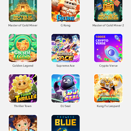
Master of Gold Miner
G Kong
Master of Gold Miner 2
Golden Legend
Supreme Ace
Crypto Verse
Thriller Town
DJ Seal
Kung Fu Leopard