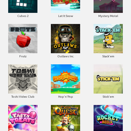
Cubes 2
Let It Snow
Mystery Motel
Frutz
Outlaws Inc.
Stack'em
Toshi Video Club
Hop'n'Pop
Stick'em