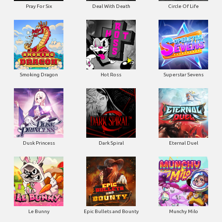
Pray For Six
Deal With Death
Circle Of Life
Smoking Dragon
Hot Ross
Superstar Sevens
Dusk Princess
Dark Spiral
Eternal Duel
Le Bunny
Epic Bullets and Bounty
Munchy Milo