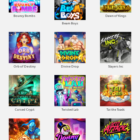
Bouncy Bombs
Dawn of Kings
Beam Boys
Orb of Destiny
Divine Drop
Slayers Inc
Cursed Crypt
Twisted Lab
Tai the Toadc