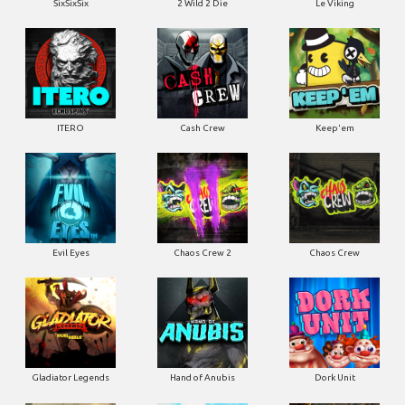
SixSixSix
2 Wild 2 Die
Le Viking
ITERO
Cash Crew
Keep'em
Evil Eyes
Chaos Crew 2
Chaos Crew
Gladiator Legends
Hand of Anubis
Dork Unit