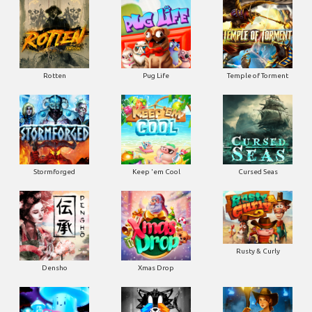
Rotten
Pug Life
Temple of Torment
Stormforged
Keep 'em Cool
Cursed Seas
Rusty & Curly
Densho
Xmas Drop