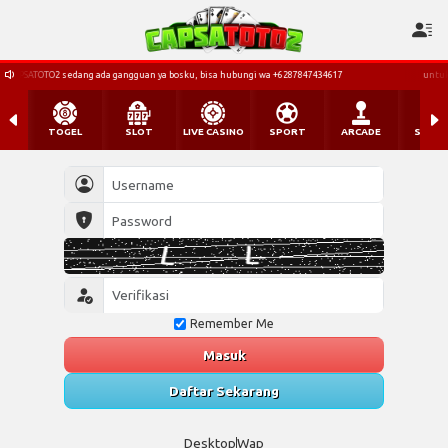
an ya bosku, bisa hubungi wa +6287847434617
untuk saat ini WA utama CAPSATOTO2 
TOGEL
SLOT
LIVE CASINO
SPORT
ARCADE
SABU
Remember Me
Masuk
Daftar Sekarang
Desktop
Wap