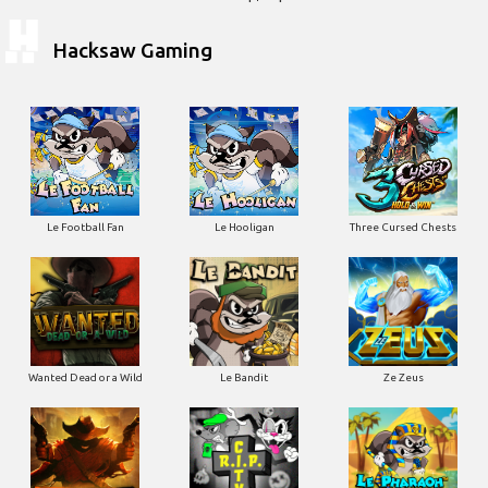
Hacksaw Gaming
Le Football Fan
Le Hooligan
Three Cursed Chests
Wanted Dead or a Wild
Le Bandit
Ze Zeus