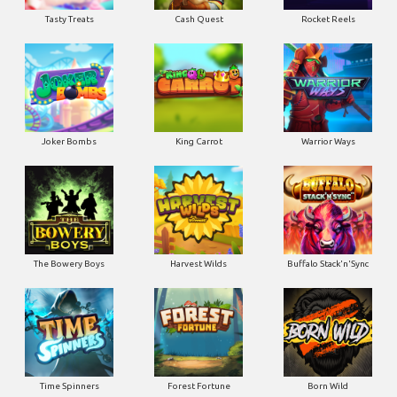
Tasty Treats
Cash Quest
Rocket Reels
Joker Bombs
King Carrot
Warrior Ways
The Bowery Boys
Harvest Wilds
Buffalo Stack'n'Sync
Time Spinners
Forest Fortune
Born Wild