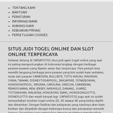
TENTANG KAMI
BANTUAN
PERATURAN
INFORMASI BANK
HUBUNGI KAMI
KEBIJAKAN PRIVASI
PERSETUJUAN COOKIES
SITUS JUDI TOGEL ONLINE DAN SLOT
ONLINE TERPERCAYA
Selamat datang di CAPSATOTO2 situs judi
agen togel
online yang saat
ini paling menguntungkan di Indonesia lengkap dengan berbagai
pasaran-pasaran yang dijamin aman dan terpercaya. Para pemain bisa
memilih langsung berbagai jenis pasaran yang kini sudah kami sediakan,
mulai dari pasaran CAMBODIA, BULLSEYE, TOTO MACAU, MAGNUM,
CHINA, TAIWAN, SYDNEYTODAYPOOL, SINGAPORE, 7STAR/BOKMA,
HONGKONGPOOL, VIRGINIA, CAROLINA, OREGON, CARIBBEAN,
PENNSYLVANIA, NEW JERSEY, NASHVILLE, DANANG, JUAREZ,
TOTOWUHAN, MALAYSIA, HONGKONG SIANG, HONGKONGLOTTO,
SYDNEYLOTTO dan masih banyak lagi. CAPSATOTO2 juga saat ini sudah
menyediakan taruhan togel online 2D, 3D sampai 4D yang bebas dipilih
dan dimainkan. Dengan fasilitas dan pelayanan yang nantinya akan kami
berikan dan ditambah dengan beberapa bonus dan penawaran menarik
lainnya. Dipastikan para pemain bisa dengan mudahnya mendapatkan