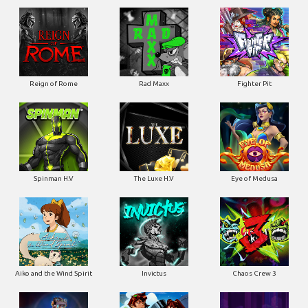
Reign of Rome
Rad Maxx
Fighter Pit
Spinman H.V
The Luxe H.V
Eye of Medusa
Aiko and the Wind Spirit
Invictus
Chaos Crew 3