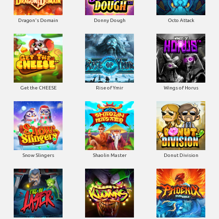
Dragon's Domain
Donny Dough
Octo Attack
Get the CHEESE
Rise of Ymir
Wings of Horus
Snow Slingers
Shaolin Master
Donut Division