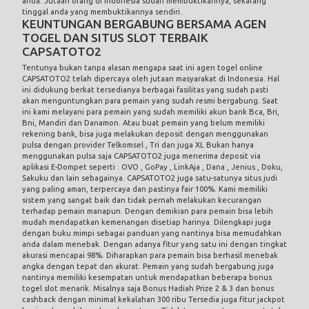
anda. Jutaan orang di Indonesia sudah membuktikannya, sekarang
tinggal anda yang membuktikannya sendiri.
KEUNTUNGAN BERGABUNG BERSAMA AGEN
TOGEL DAN SITUS SLOT TERBAIK
CAPSATOTO2
Tentunya bukan tanpa alasan mengapa saat ini
agen togel online
CAPSATOTO2 telah dipercaya oleh jutaan masyarakat di Indonesia. Hal
ini didukung berkat tersedianya berbagai fasilitas yang sudah pasti
akan menguntungkan para pemain yang sudah resmi bergabung. Saat
ini kami melayani para pemain yang sudah memiliki akun bank Bca, Bri,
Bni, Mandiri dan Danamon. Atau buat pemain yang belum memiliki
rekening bank, bisa juga melakukan deposit dengan menggunakan
pulsa dengan provider Telkomsel , Tri dan juga XL Bukan hanya
menggunakan pulsa saja CAPSATOTO2 juga menerima deposit via
aplikasi E-Dompet seperti : OVO , GoPay , LinkAja , Dana , Jenius , Doku,
Sakuku dan lain sebagainya. CAPSATOTO2 juga satu-satunya situs judi
yang paling aman, terpercaya dan pastinya fair 100%. Kami memiliki
sistem yang sangat baik dan tidak pernah melakukan kecurangan
terhadap pemain manapun. Dengan demikian para pemain bisa lebih
mudah mendapatkan kemenangan disetiap harinya. Dilengkapi juga
dengan buku mimpi sebagai panduan yang nantinya bisa memudahkan
anda dalam menebak. Dengan adanya fitur yang satu ini dengan tingkat
akurasi mencapai 98%. Diharapkan para pemain bisa berhasil menebak
angka dengan tepat dan akurat. Pemain yang sudah bergabung juga
nantinya memiliki kesempatan untuk mendapatkan beberapa bonus
togel slot menarik. Misalnya saja Bonus Hadiah Prize 2 & 3 dan bonus
cashback dengan minimal kekalahan 300 ribu Tersedia juga fitur jackpot