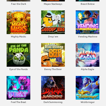
Fear the Dark
Mayan Stackways
Beast Below
Mighty Masks
Drop'em
Vending Machine
Eye of the Panda
Benny The Beer
Alpha Eagle
Feel The Beat
Dark Summoning
Wishbringer