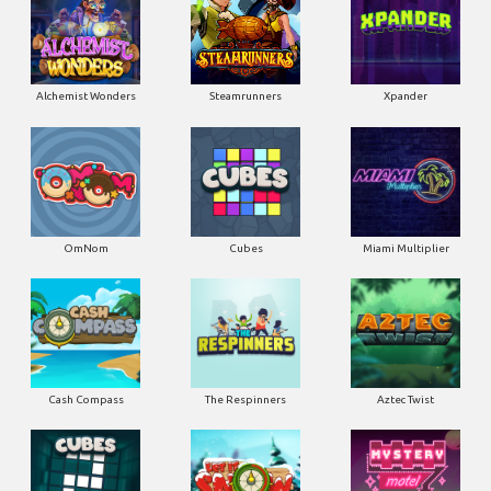
Alchemist Wonders
Steamrunners
Xpander
OmNom
Cubes
Miami Multiplier
Cash Compass
The Respinners
Aztec Twist