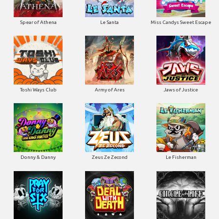
Spear of Athena
Le Santa
Miss Candys Sweet Escape
Toshi Ways Club
Army of Ares
Jaws of Justice
Donny & Danny
Zeus Ze Zecond
Le Fisherman