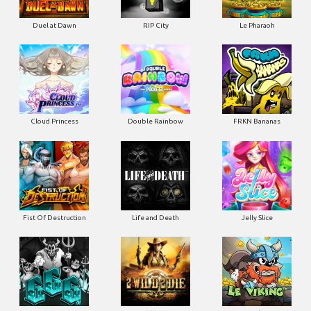
Duel at Dawn
RIP City
Le Pharaoh
Cloud Princess
Double Rainbow
FRKN Bananas
Fist Of Destruction
Life and Death
Jelly Slice