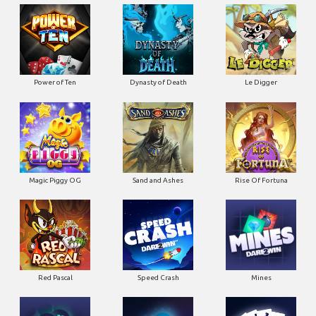
Power of Ten
Dynasty of Death
Le Digger
Magic Piggy OG
Sand and Ashes
Rise Of Fortuna
Red Pascal
Speed Crash
Mines