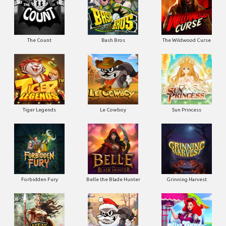
The Count
Bash Bros
The Wildwood Curse
Tiger Legends
Le Cowboy
Sun Princess
Forbidden Fury
Belle the Blade Hunter
Grinning Harvest