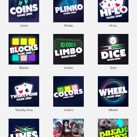
Coins
Plinko
Hi-Lo
Blocks
Limbo
Dice
Twenty-One
Colors
Wheel