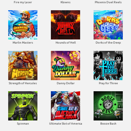
Fire my Laser
Klowns
Phoenix Duel Reels
Marlin Masters
Hounds of Hell
Dorks of the Deep
Strength of Hercules
Danny Dollar
Pray for Three
Ultimate Slot of America
Booze Bash
Spinman