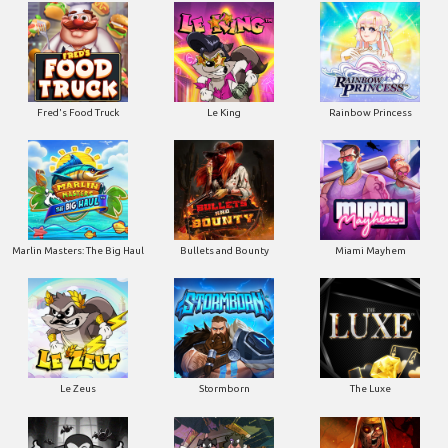
Le King
Fred's Food Truck
Rainbow Princess
Marlin Masters: The Big Haul
Bullets and Bounty
Miami Mayhem
Le Zeus
Stormborn
The Luxe