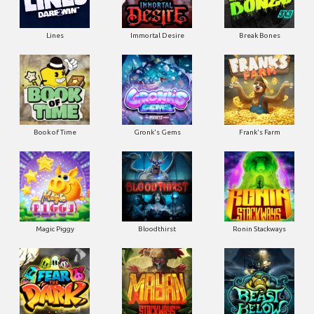
Lines
Immortal Desire
Break Bones
Book of Time
Gronk's Gems
Frank's Farm
Magic Piggy
Bloodthirst
Ronin Stackways