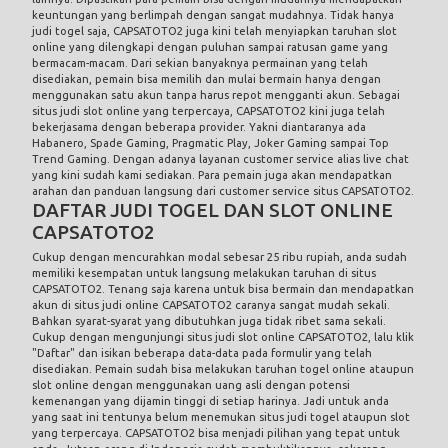
keuntungan yang berlimpah dengan sangat mudahnya. Tidak hanya
judi togel saja, CAPSATOTO2 juga kini telah menyiapkan taruhan slot
online yang dilengkapi dengan puluhan sampai ratusan game yang
bermacam-macam. Dari sekian banyaknya permainan yang telah
disediakan, pemain bisa memilih dan mulai bermain hanya dengan
menggunakan satu akun tanpa harus repot mengganti akun. Sebagai
situs judi slot online yang terpercaya, CAPSATOTO2 kini juga telah
bekerjasama dengan beberapa provider. Yakni diantaranya ada
Habanero, Spade Gaming, Pragmatic Play, Joker Gaming sampai Top
Trend Gaming. Dengan adanya layanan customer service alias live chat
yang kini sudah kami sediakan. Para pemain juga akan mendapatkan
arahan dan panduan langsung dari customer service situs CAPSATOTO2.
DAFTAR JUDI TOGEL DAN SLOT ONLINE
CAPSATOTO2
Cukup dengan mencurahkan modal sebesar 25 ribu rupiah, anda sudah
memiliki kesempatan untuk langsung melakukan taruhan di situs
CAPSATOTO2. Tenang saja karena untuk bisa bermain dan mendapatkan
akun di situs judi online CAPSATOTO2 caranya sangat mudah sekali.
Bahkan syarat-syarat yang dibutuhkan juga tidak ribet sama sekali.
Cukup dengan mengunjungi situs
judi slot online
CAPSATOTO2, lalu klik
"Daftar" dan isikan beberapa data-data pada formulir yang telah
disediakan. Pemain sudah bisa melakukan taruhan togel online ataupun
slot online dengan menggunakan uang asli dengan potensi
kemenangan yang dijamin tinggi di setiap harinya. Jadi untuk anda
yang saat ini tentunya belum menemukan situs judi togel ataupun slot
yang terpercaya. CAPSATOTO2 bisa menjadi pilihan yang tepat untuk