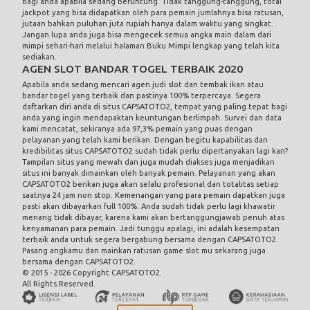
bagi anda apabila sedang beruntung. Tidak tanggung-tanggung, total
jackpot yang bisa didapatkan oleh para pemain jumlahnya bisa ratusan,
jutaan bahkan puluhan juta rupiah hanya dalam waktu yang singkat.
Jangan lupa anda juga bisa mengecek semua angka main dalam
dari
mimpi sehari-hari melalui halaman Buku Mimpi lengkap yang telah kita
sediakan.
AGEN SLOT BANDAR TOGEL TERBAIK 2020
Apabila anda sedang mencari agen judi slot dan tembak ikan atau
bandar togel yang terbaik dan pastinya 100% terpercaya. Segera
daftarkan diri anda di situs CAPSATOTO2, tempat yang paling tepat bagi
anda yang ingin mendapaktan keuntungan berlimpah. Survei dan data
kami mencatat, sekiranya ada 97,3% pemain yang puas dengan
pelayanan yang telah kami berikan. Dengan begitu kapabilitas dan
kredibilitas situs CAPSATOTO2 sudah tidak perlu dipertanyakan lagi kan?
Tampilan situs yang mewah dan juga mudah diakses juga menjadikan
situs ini banyak dimainkan oleh banyak pemain. Pelayanan yang akan
CAPSATOTO2 berikan juga akan selalu profesional dan totalitas setiap
saatnya 24 jam non stop. Kemenangan yang para pemain dapatkan juga
pasti akan dibayarkan full 100%. Anda sudah tidak perlu lagi khawatir
menang tidak dibayar, karena kami akan bertanggungjawab penuh atas
kenyamanan para pemain. Jadi tunggu apalagi, ini adalah kesempatan
terbaik anda untuk segera bergabung bersama dengan CAPSATOTO2.
Pasang angkamu dan mainkan ratusan game slot mu sekarang juga
bersama dengan CAPSATOTO2.
© 2015 - 2026 Copyright CAPSATOTO2.
All Rights Reserved.