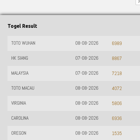
)
Togel Result
TOTO WUHAN
08-08-2026
6989
HK SIANG
07-08-2026
8867
MALAYSIA
07-08-2026
7218
TOTO MACAU
08-08-2026
4072
VIRGINIA
08-08-2026
5806
CAROLINA
08-08-2026
6936
OREGON
08-08-2026
1535