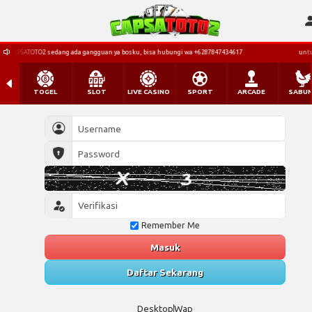
APSATOTO2 sedang ada gangguan ya bosku, bisa hubungi wa +6287847434617
untuk sa
TOGEL
SLOT
LIVE CASINO
SPORT
ARCADE
SABU
Remember Me
Masuk
Daftar Sekarang
Desktop
Wap