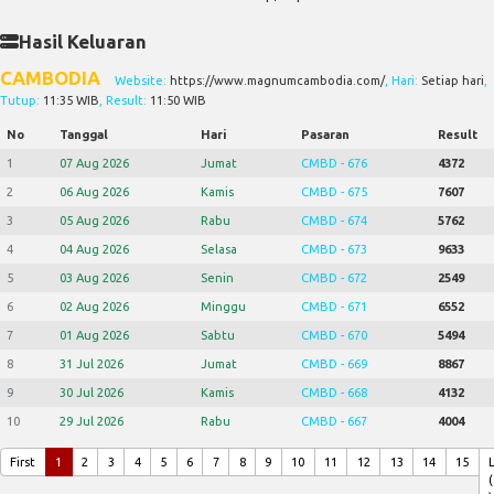
Hasil Keluaran
CAMBODIA
Website:
https://www.magnumcambodia.com/
, Hari:
Setiap hari
,
Tutup:
11:35 WIB
, Result:
11:50 WIB
No
Tanggal
Hari
Pasaran
Result
1
07 Aug 2026
Jumat
CMBD - 676
4372
2
06 Aug 2026
Kamis
CMBD - 675
7607
3
05 Aug 2026
Rabu
CMBD - 674
5762
4
04 Aug 2026
Selasa
CMBD - 673
9633
5
03 Aug 2026
Senin
CMBD - 672
2549
6
02 Aug 2026
Minggu
CMBD - 671
6552
7
01 Aug 2026
Sabtu
CMBD - 670
5494
8
31 Jul 2026
Jumat
CMBD - 669
8867
9
30 Jul 2026
Kamis
CMBD - 668
4132
10
29 Jul 2026
Rabu
CMBD - 667
4004
First
1
2
3
4
5
6
7
8
9
10
11
12
13
14
15
(