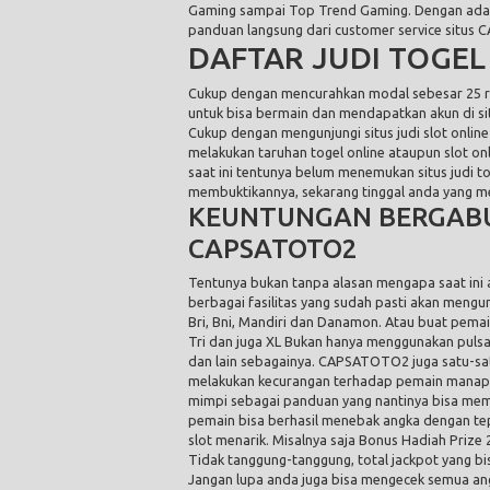
Gaming sampai Top Trend Gaming. Dengan adanya
panduan langsung dari customer service situs
DAFTAR JUDI TOGEL
Cukup dengan mencurahkan modal sebesar 25 ri
untuk bisa bermain dan mendapatkan akun di sit
Cukup dengan mengunjungi situs
judi slot online
melakukan taruhan togel online ataupun slot on
saat ini tentunya belum menemukan situs judi t
membuktikannya, sekarang tinggal anda yang m
KEUNTUNGAN BERGABUN
CAPSATOTO2
Tentunya bukan tanpa alasan mengapa saat ini
berbagai fasilitas yang sudah pasti akan mengu
Bri, Bni, Mandiri dan Danamon. Atau buat pema
Tri dan juga XL Bukan hanya menggunakan pulsa 
dan lain sebagainya. CAPSATOTO2 juga satu-satu
melakukan kecurangan terhadap pemain manapun
mimpi sebagai panduan yang nantinya bisa mem
pemain bisa berhasil menebak angka dengan te
slot menarik. Misalnya saja Bonus Hadiah Prize
Tidak tanggung-tanggung, total jackpot yang bi
Jangan lupa anda juga bisa mengecek semua a