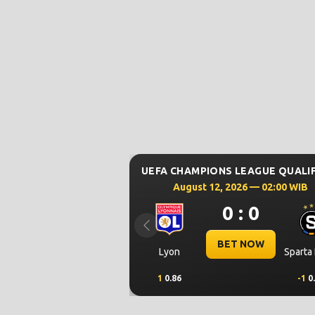
7/8/2026
7/8/2026
7/8/20
TOTO MACAU
7STAR
5843
89
6/8/2026
4/8/20
IERS
UEFA CHAMPIONS LEAGUE QUALIFIERS
UEFA C
August 12, 2026 — 01:15 WIB
A
0 : 0
Previous
BET NOW
Slovan
ahce
Mjallby
Bodo Gl
Bratislava
87
0.5
0.83
-0.5
0.99
0.75
0.