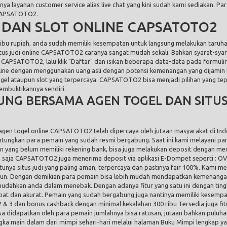
 layanan customer service alias live chat yang kini sudah kami sediakan. P
 CAPSATOTO2.
 DAN SLOT ONLINE CAPSATOTO2
bu rupiah, anda sudah memiliki kesempatan untuk langsung melakukan taruh
us judi online CAPSATOTO2 caranya sangat mudah sekali. Bahkan syarat-syarat
CAPSATOTO2, lalu klik "Daftar" dan isikan beberapa data-data pada formulir
line dengan menggunakan uang asli dengan potensi kemenangan yang dijamin ti
ogel ataupun slot yang terpercaya. CAPSATOTO2 bisa menjadi pilihan yang tep
embuktikannya sendiri.
G BERSAMA AGEN TOGEL DAN SITUS 
agen togel online
CAPSATOTO2 telah dipercaya oleh jutaan masyarakat di Indon
ntungkan para pemain yang sudah resmi bergabung. Saat ini kami melayani pa
in yang belum memiliki rekening bank, bisa juga melakukan deposit dengan m
saja CAPSATOTO2 juga menerima deposit via aplikasi E-Dompet seperti : OVO ,
nya situs judi yang paling aman, terpercaya dan pastinya fair 100%. Kami mem
. Dengan demikian para pemain bisa lebih mudah mendapatkan kemenangan d
udahkan anda dalam menebak. Dengan adanya fitur yang satu ini dengan ting
pat dan akurat. Pemain yang sudah bergabung juga nantinya memiliki kesem
 2 & 3 dan bonus cashback dengan minimal kekalahan 300 ribu Tersedia juga fi
sa didapatkan oleh para pemain jumlahnya bisa ratusan, jutaan bahkan puluha
ngka main dalam
dari mimpi sehari-hari melalui halaman Buku Mimpi lengkap yan