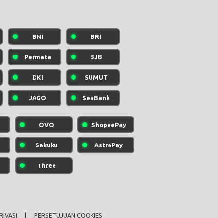
BNI
BRI
Permata
BJB
DKI
SUMUT
JAGO
SeaBank
OVO
ShopeePay
Sakuku
AstraPay
Three
RIVASI
|
PERSETUJUAN COOKIES