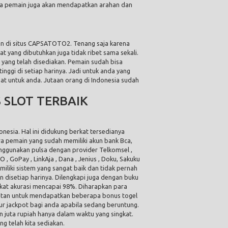
ara pemain juga akan mendapatkan arahan dan
an di situs CAPSATOTO2. Tenang saja karena
 yang dibutuhkan juga tidak ribet sama sekali.
 yang telah disediakan. Pemain sudah bisa
nggi di setiap harinya. Jadi untuk anda yang
at untuk anda. Jutaan orang di Indonesia sudah
SLOT TERBAIK
esia. Hal ini didukung berkat tersedianya
ra pemain yang sudah memiliki akun bank Bca,
enggunakan pulsa dengan provider Telkomsel ,
 GoPay , LinkAja , Dana , Jenius , Doku, Sakuku
iliki sistem yang sangat baik dan tidak pernah
isetiap harinya. Dilengkapi juga dengan buku
kat akurasi mencapai 98%. Diharapkan para
patan untuk mendapatkan beberapa bonus togel
tur jackpot bagi anda apabila sedang beruntung.
n juta rupiah hanya dalam waktu yang singkat.
g telah kita sediakan.