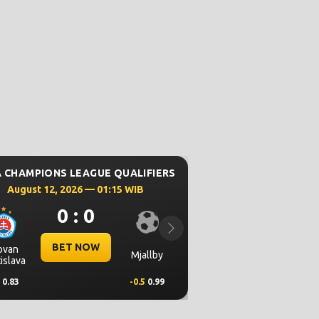
/8/2026
5/8/2026
5/8/2026
TO MACAU
KINGKONG 23
391
7100
/8/2026
6/8/2026
CLUB FRIENDLY
E-FOOTBALL F24 ELITE CLUB FRIENDLY
18:00 WIB
August 7, 2026 — 17:45 WIB
0 : 0
Next
BET NOW
e-Sevilla
e-Liverpool
e-Chelsea
-0.25
-0.89
0.00
0.00
0.00
0.00